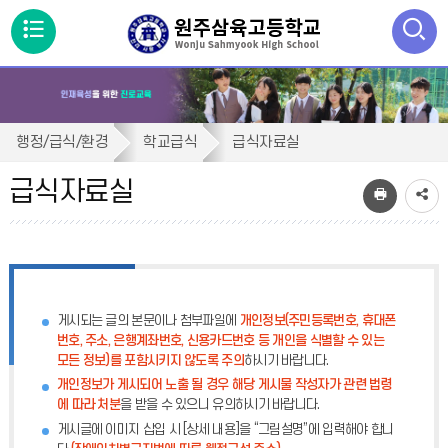
메
뉴
통
검색
열
합
급
검
행정/급식/환경
학교급식
급식자료실
색
기
식
닫
급식자료실
기
자
료
실
게시되는 글의 본문이나 첨부파일에
개인정보(주민등록번호, 휴대폰
번호, 주소, 은행계좌번호, 신용카드번호 등 개인을 식별할 수 있는
모든 정보)를 포함시키지 않도록 주의
하시기 바랍니다.
개인정보가 게시되어 노출 될 경우 해당 게시물 작성자가 관련 법령
에 따라 처분
을 받을 수 있으니 유의하시기 바랍니다.
게시글에 이미지 삽입 시 [상세 내용]을 “그림설명”에 입력해야 합니