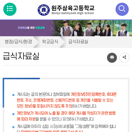
메
뉴
통
검색
열
합
급
검
행정/급식/환경
학교급식
급식자료실
색
기
식
닫
급식자료실
기
자
료
실
게시되는 글의 본문이나 첨부파일에
개인정보(주민등록번호, 휴대폰
번호, 주소, 은행계좌번호, 신용카드번호 등 개인을 식별할 수 있는
모든 정보)를 포함시키지 않도록 주의
하시기 바랍니다.
개인정보가 게시되어 노출 될 경우 해당 게시물 작성자가 관련 법령
에 따라 처분
을 받을 수 있으니 유의하시기 바랍니다.
게시글에 이미지 삽입 시 [상세 내용]을 “그림설명”에 입력해야 합니