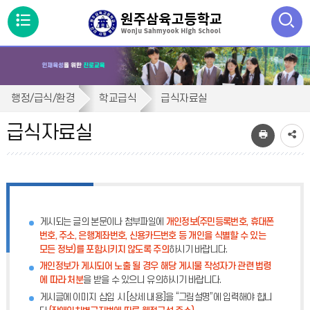
메
뉴
통
검색
열
합
급
검
행정/급식/환경
학교급식
급식자료실
색
기
식
닫
급식자료실
기
자
료
실
게시되는 글의 본문이나 첨부파일에
개인정보(주민등록번호, 휴대폰
번호, 주소, 은행계좌번호, 신용카드번호 등 개인을 식별할 수 있는
모든 정보)를 포함시키지 않도록 주의
하시기 바랍니다.
개인정보가 게시되어 노출 될 경우 해당 게시물 작성자가 관련 법령
에 따라 처분
을 받을 수 있으니 유의하시기 바랍니다.
게시글에 이미지 삽입 시 [상세 내용]을 “그림설명”에 입력해야 합니